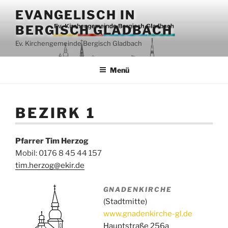
Zum
EVANGELISCH IN
Inhalt
BERGISCH GLADBACH
springen
Ev. Kirchengemeinde Bergisch Gladbach
Menü
BEZIRK 1
Pfarrer Tim Herzog
Mobil: 0176 8 45 44 157
tim.herzog@ekir.de
GNADENKIRCHE
(Stadtmitte)
www.gnadenkirche-gl.de
Hauptstraße 256
a