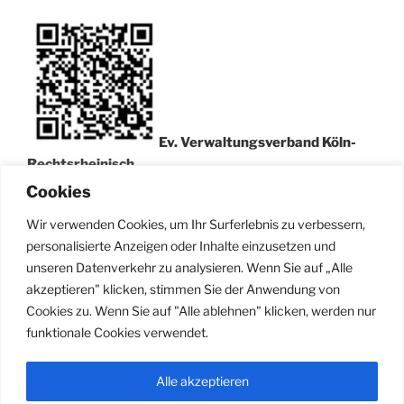
Ev. Verwaltungsverband Köln-
Rechtsrheinisch
IBAN: DE63 3705 0299 0311 0013 58
Cookies
BIC: COKSDE33XXX
Wir verwenden Cookies, um Ihr Surferlebnis zu verbessern,
Kreissparkasse Köln
personalisierte Anzeigen oder Inhalte einzusetzen und
unseren Datenverkehr zu analysieren. Wenn Sie auf „Alle
Bitte Verwendungszweck angeben.
akzeptieren" klicken, stimmen Sie der Anwendung von
Cookies zu. Wenn Sie auf "Alle ablehnen" klicken, werden nur
[ Zur Spenden Info-Seite… ]
funktionale Cookies verwendet.
Alle akzeptieren