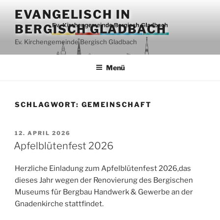
Zum
EVANGELISCH IN
Inhalt
BERGISCH GLADBACH
springen
Ev. Kirchengemeinde Bergisch Gladbach
Menü
SCHLAGWORT:
GEMEINSCHAFT
VERÖFFENTLICHT
12. APRIL 2026
AM
Apfelblütenfest 2026
Herzliche Einladung zum Apfelblütenfest 2026,das
dieses Jahr wegen der Renovierung des Bergischen
Museums für Bergbau Handwerk & Gewerbe an der
Gnadenkirche stattfindet.