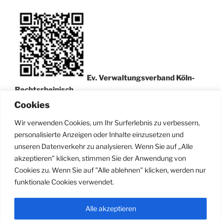
Ev. Verwaltungsverband Köln-
Rechtsrheinisch
IBAN: DE63 3705 0299 0311 0013 58
Cookies
BIC: COKSDE33XXX
Wir verwenden Cookies, um Ihr Surferlebnis zu verbessern,
Kreissparkasse Köln
personalisierte Anzeigen oder Inhalte einzusetzen und
unseren Datenverkehr zu analysieren. Wenn Sie auf „Alle
Bitte Verwendungszweck angeben.
akzeptieren" klicken, stimmen Sie der Anwendung von
Cookies zu. Wenn Sie auf "Alle ablehnen" klicken, werden nur
[ Zur Spenden Info-Seite… ]
funktionale Cookies verwendet.
Alle akzeptieren